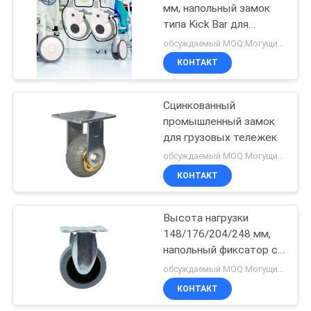
мм, напольный замок
типа Kick Bar для
защиты сборочной
обсуждаемый MOQ:Могущий быть предметом переговоров
линии
КОНТАКТ
Сцинкованный
промышленный замок
для грузовых тележек
обсуждаемый MOQ:Могущий быть предметом переговоров
КОНТАКТ
Высота нагрузки
148/176/204/248 мм,
напольный фиксатор с
ножной педалью для
обсуждаемый MOQ:Могущий быть предметом переговоров
плавной и безопасной
КОНТАКТ
работы