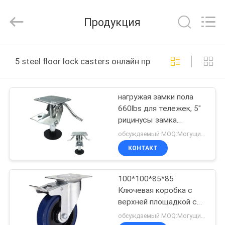
Guangzhou
Ylcaster
Metal
Продукция
Co.,
Ltd..
All
Rights
Reserved.
ДОМ
5 steel floor lock casters онлайн производство
ПРОДУКТЫ
нагружая замки пола
660lbs для тележек, 5"
РОЛИКИ
рицинусы замка
стального пола
обсуждаемый MOQ:Могущий быть предметом переговоров
О
КОНТАКТ
НАС
100*100*85*85
Ключевая коробка с
ПУТЕШЕСТВИЕ
верхней площадкой с
ФАБРИКИ
сертификацией ISO
обсуждаемый MOQ:Могущий быть предметом переговоров