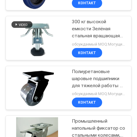
Rosh CE
КОНТАКТ
ПРОВЕРКА
300 кг высокой
КАЧЕСТВА
емкости Зелёная
стальная вращающаяся
СВЯЖИТЕСЬ
регулируемая дверь
обсуждаемый MOQ:Могущий быть предметом переговоров
МЫ
КОНТАКТ
СПРОСИТЕ
Полиуретановые
шаровые подшипники
ЦИТАТУ
для тяжелой работы 50
мм колеса черная
обсуждаемый MOQ:Могущий быть предметом переговоров
сталь Total Lock
КАРТА
КОНТАКТ
Casters
САЙТА
Промышленный
напольный фиксатор со
PRIVACY
стальными колесами,