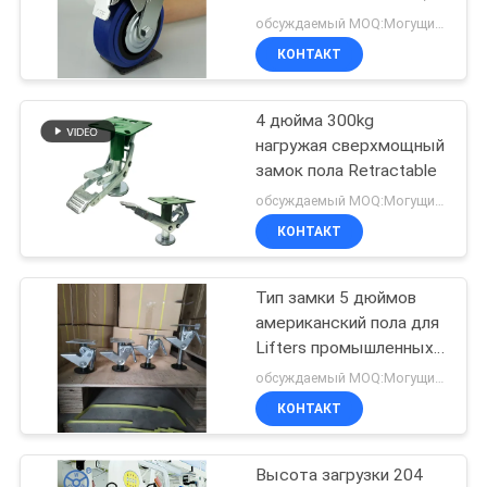
POLICY
прочный и экологичный
обсуждаемый MOQ:Могущий быть предметом переговоров
КОНТАКТ
4 дюйма 300kg
нагружая сверхмощный
замок пола Retractable
обсуждаемый MOQ:Могущий быть предметом переговоров
КОНТАКТ
Тип замки 5 дюймов
американский пола для
Lifters промышленных
тележек Retractable
обсуждаемый MOQ:Могущий быть предметом переговоров
КОНТАКТ
Высота загрузки 204