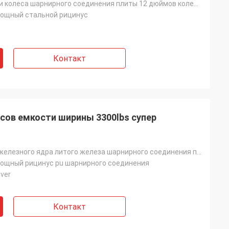
кованой стали колеса шарнирного соединения плиты 12 дюймов колеса рицинуса верхней двойной супер све
мощный стальной рицинус
Контакт
усов емкости ширины 3300lbs супер
рицинусы pu железного ядра литого железа шарнирного соединения плиты 6 дюймов 3300lbs 3inch широкие
мощный рицинус pu шарнирного соединения
ver
Контакт