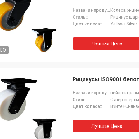
Название продукта:
Стиль::
Рицинус шар
Цвет колеса::
Yellow+Silver
Лучшая Цена
DEO
Рицинусы ISO9001 бело
Название продукта:
Стиль::
Супер сверх
Цвет колеса::
Вхите+Сильв
Лучшая Цена