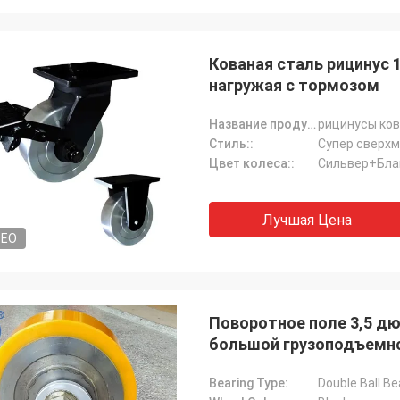
Кованая сталь рицинус
нагружая с тормозом
Название продукта:
Стиль::
Супер сверх
Цвет колеса::
Сильвер+Бла
Лучшая Цена
DEO
Поворотное поле 3,5 дю
большой грузоподъемн
Bearing Type:
Double Ball Be