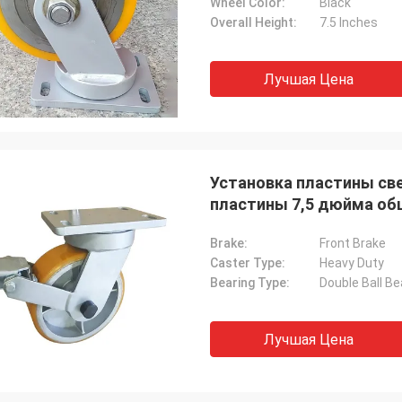
Wheel Color:
Black
Overall Height:
7.5 Inches
Лучшая Цена
Установка пластины св
пластины 7,5 дюйма об
Brake:
Front Brake
Caster Type:
Heavy Duty
Bearing Type:
Double Ball Be
Лучшая Цена