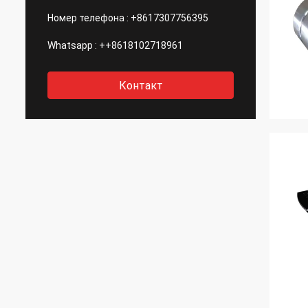
Номер телефона :
+8617307756395
Whatsapp :
++8618102718961
Контакт