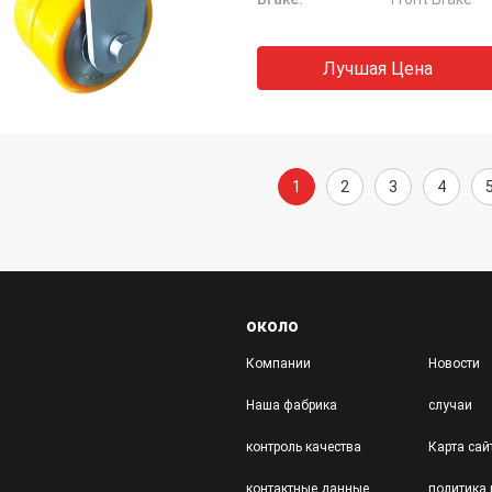
Лучшая Цена
1
2
3
4
около
Компании
Новости
Наша фабрика
случаи
контроль качества
Карта сай
контактные данные