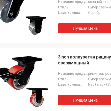
Название продукта:
Стиль::
Супер сверх
Цвет колеса::
Серебр
Лучшая Цена
3inch полиуретан рицин
сверхмощный
Название продукта:
Стиль::
Супер сверх
Цвет колеса::
Red+Black+Sil
Лучшая Цена