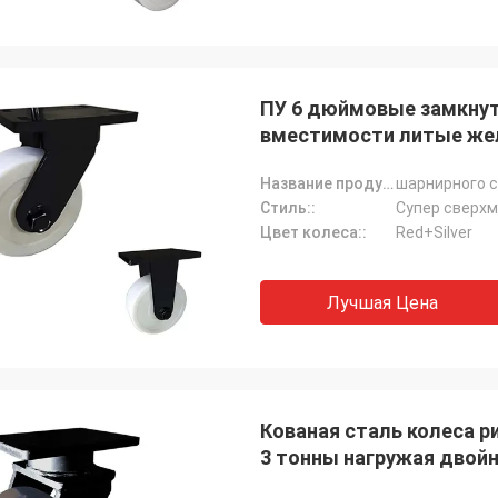
ПУ 6 дюймовые замкнут
вместимости литые же
Название продукта:
Стиль::
Супер сверх
Цвет колеса::
Red+Silver
Лучшая Цена
Кованая сталь колеса р
3 тонны нагружая двойн