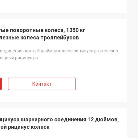
ые поворотные колеса, 1350 кг
лезные колеса троллейбусов
шарнирного соединения плиты 6 дюймов колеса рицинуса pu железного ядра литого железа верхнего крупно
мощный рицинус pu
Контакт
ицинуса шарнирного соединения 12 дюймов,
ой рицинус колеса