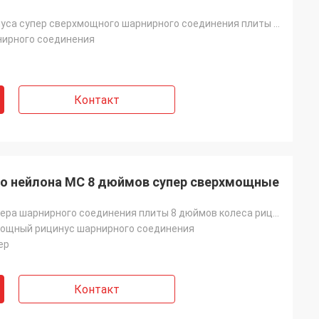
Колеса рицинуса супер сверхмощного шарнирного соединения плиты 10 дюймов верхнего большие оптом
нирного соединения
Контакт
го нейлона MC 8 дюймов супер сверхмощные
нейлона размера шарнирного соединения плиты 8 дюймов колеса рицинуса верхнего большого супер сверхмо
мощный рицинус шарнирного соединения
ер
Контакт