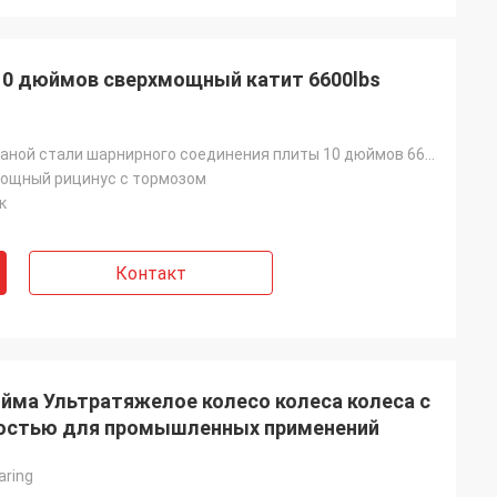
 10 дюймов сверхмощный катит 6600lbs
рицинусы кованой стали шарнирного соединения плиты 10 дюймов 6600lbs супер сверхмощные с тормозом
мощный рицинус с тормозом
к
Контакт
йма Ультратяжелое колесо колеса колеса с
остью для промышленных применений
aring