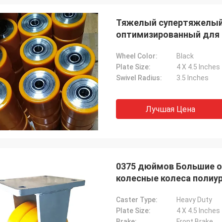
Тяжелый супертяжелый 
оптимизированный для
промышленного оборуд
Wheel Color:
Black
Plate Size:
4 X 4.5 Inches
Swivel Radius:
3.5 Inches
Лучшая Цена
0375 дюймов Большие о
колесные колеса полиу
колеса для тяжелой гр
Caster Type:
Heavy Duty
Plate Size:
4 X 4.5 Inches
Brake:
Front Brake