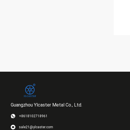
Guangzhou Ylcaster Metal Co., Ltd.
+8618102718961
sale21@ylcaster.com