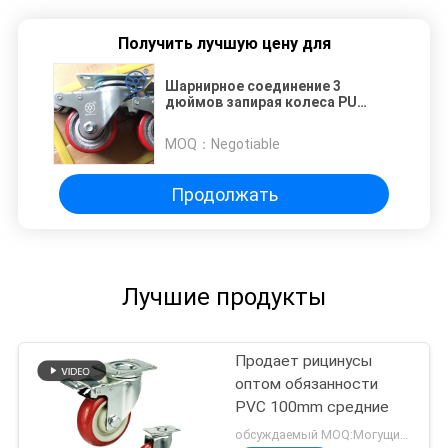
Получить лучшую цену для
Шарнирное соединение 3
дюймов запирая колеса PU
утюга рицинусов полиуретана
литого железа прочные
MOQ：
Negotiable
Продолжать
Лучшие продукты
Продает рицинусы
оптом обязанности
PVC 100mm средние
обсуждаемый MOQ:Могущий быть предметом переговоров