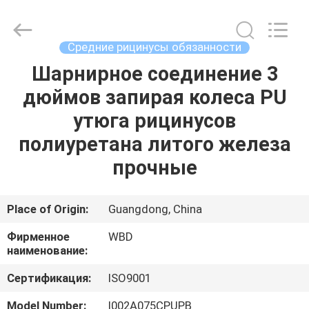
Guangzhou
Ylcaster
Metal
Co.,
Ltd..
Средние рицинусы обязанности
All
Rights
Reserved.
Шарнирное соединение 3
ДОМ
дюймов запирая колеса PU
ПРОДУКТЫ
утюга рицинусов
полиуретана литого железа
РОЛИКИ
прочные
О
Place of Origin:
Guangdong, China
НАС
Фирменное
WBD
наименование:
ПУТЕШЕСТВИЕ
Сертификация:
ISO9001
ФАБРИКИ
Model Number:
I002A075CPUPB