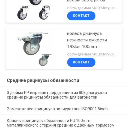
обсуждаемый MOQ:Могущий быть предметом переговоров
КОНТАКТ
колеса рицинуса
нежности емкости
198lbs 100mm
резиновые с крышками
обсуждаемый MOQ:Могущий быть предметом переговоров
КОНТАКТ
Средние рицинусы обязанности
3 дюйма PP вырезает сердцевина из 80kg нагружая
средние рицинусы обязанности для вагонеток
Замена колеса рицинуса полиуретана ISO9001 5inch
Красные рицинусы обязанности PU 100mm
металлического стержня средние с двойным тормозом