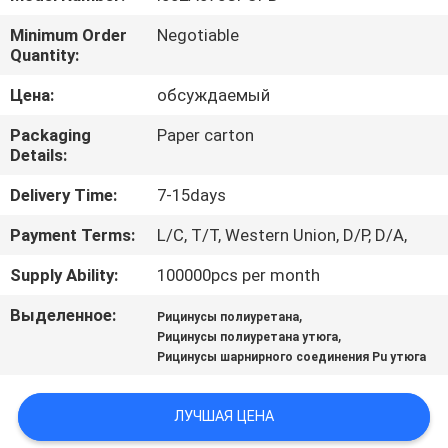
Minimum Order
Negotiable
ПРОВЕРКА
Quantity:
КАЧЕСТВА
Цена:
обсуждаемый
Packaging
Paper carton
СВЯЖИТЕСЬ
Details:
МЫ
Delivery Time:
7-15days
СПРОСИТЕ
Payment Terms:
L/C, T/T, Western Union, D/P, D/A,
ЦИТАТУ
Supply Ability:
100000pcs per month
Выделенное:
,
Рицинусы полиуретана
КАРТА
,
Рицинусы полиуретана утюга
Рицинусы шарнирного соединения Pu утюга
САЙТА
ЛУЧШАЯ ЦЕНА
PRIVACY