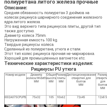
полиуретана литого железа прочные
Описание:
Средняя обязанность полиуретан 3 дюймов на
колесах рицинуса шарнирного соединения железного
ядра литого железа.
Это вид верхнего типа рицинусов плиты, другой тип
также доступно.
Диаметр колеса 75mm.
Нагруженная емкость 100 kg.
Твердые рицинусы колеса.
Сделанный из полиуретана, утюга и стали.
Этот тип колес рицинуса прочная не-маркировка.
Хороший для промышленных вагонеток etc.
Технические характеристики изделия:
Рицинусы PU утюга
Номер модели
Диаметр
Общая
Размер
Дистанционирование
Разме
колеса/Wideth
высота
плиты
отверстия для
отверст
MM
MM
MM
болтов
для
MM
болто
MM
I002A075CPUPB
75x32
105
93x62
72x45
12x8.