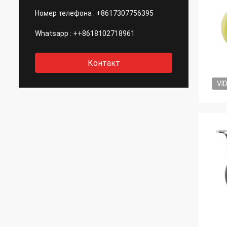
Номер телефона :
+8617307756395
Whatsapp :
++8618102718961
Контакт
VI