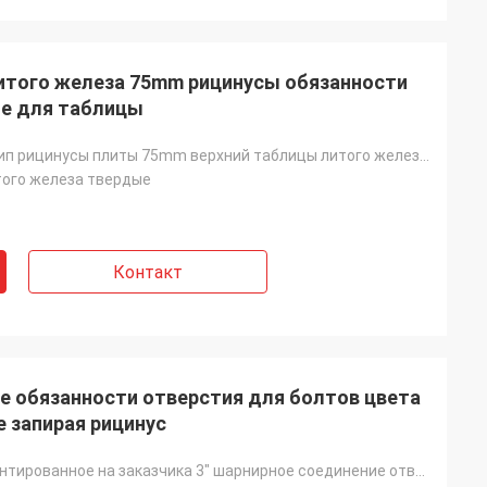
итого железа 75mm рицинусы обязанности
ие для таблицы
Изготовляя тип рицинусы плиты 75mm верхний таблицы литого железа обязанности твердой вилки плиты чер
того железа твердые
Контакт
е обязанности отверстия для болтов цвета
е запирая рицинус
Логотип ориентированное на заказчика 3" шарнирное соединение отверстия для болтов цвета серого цвета