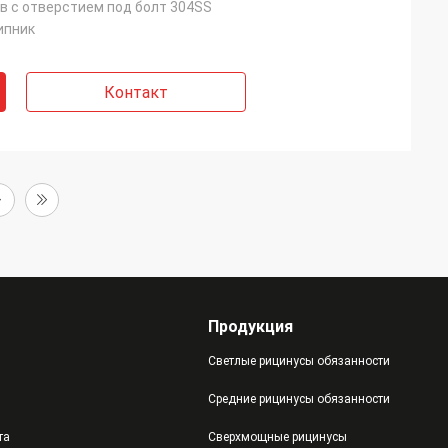
в с отверстием под болт 304SS
ипник
Контакт
Продукция
Светлые рицинусы обязанности
Средние рицинусы обязанности
та
Сверхмощные рицинусы