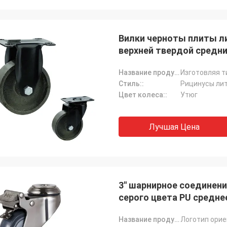
Вилки черноты плиты л
верхней твердой средн
Название продукта:
Стиль::
Рицинусы ли
Цвет колеса::
Утюг
Лучшая Цена
3" шарнирное соединени
серого цвета PU средне
Название продукта: