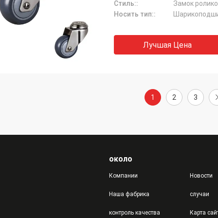
Стиль::
Замок ролико
Носить тип::
Шарикоподш
Лучшая Цена
1
2
3
около
Компании
Новости
Наша фабрика
случаи
контроль качества
Карта сай