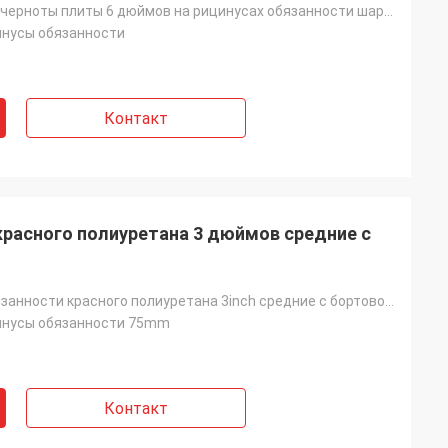
проступь pvc черноты плиты 6 дюймов на рицинусах обязанности шарнирного соединения ядра pp средних
инусы обязанности
Контакт
красного полиуретана 3 дюймов средние с
рицинусы обязанности красного полиуретана 3inch средние с бортовой оптовой продажей тормоза
инусы обязанности 75mm
Контакт