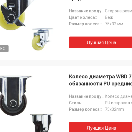
Название продукта:
Цвет колеса::
Беж
Размер колеса::
75x32 мм
Лучшая Цена
DEO
Колесо диаметра WBD 7
обязанности PU средни
Название продукта:
Стиль::
PU исправил 
Размер колеса::
75x32mm
Лучшая Цена