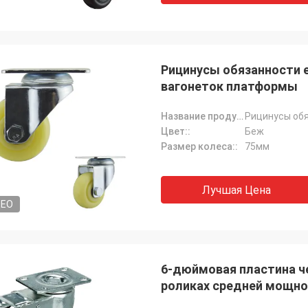
Рицинусы обязанности 
вагонеток платформы
Название продукта:
Цвет::
Беж
Размер колеса::
75мм
Лучшая Цена
DEO
6-дюймовая пластина ч
роликах средней мощно