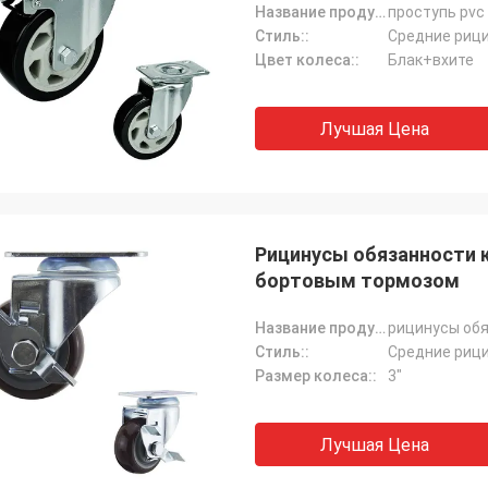
Название продукта:
Стиль::
Средние риц
Цвет колеса::
Блак+вхите
Лучшая Цена
Рицинусы обязанности 
бортовым тормозом
Название продукта:
Стиль::
Средние риц
Размер колеса::
3"
Лучшая Цена