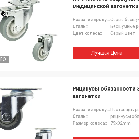
медицинской вагонетки
Название продукта:
Стиль::
Бесшумные р
Цвет колеса::
Серый цвет
Лучшая Цена
DEO
Рицинусы обязанности 
вагонетки
Название продукта:
Стиль::
рицинусы об
Размер колеса::
75x32mm