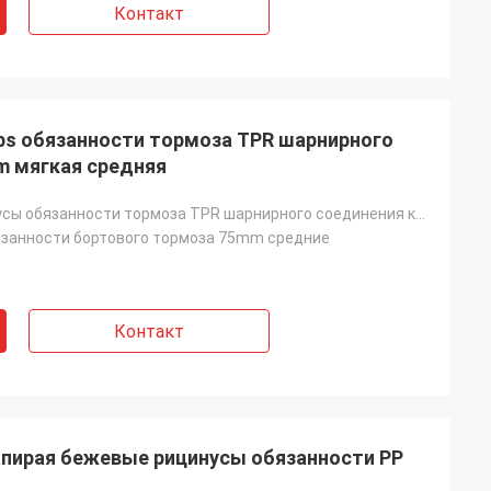
Контакт
bs обязанности тормоза TPR шарнирного
m мягкая средняя
176lbs рицинусы обязанности тормоза TPR шарнирного соединения колеса емкости 75mm мягкие средние для
язанности бортового тормоза 75mm средние
Контакт
апирая бежевые рицинусы обязанности PP