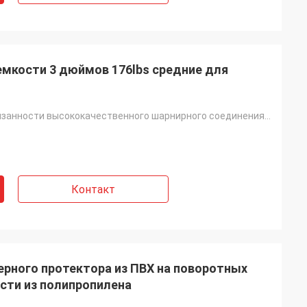
емкости 3 дюймов 176lbs средние для
Рицинусы обязанности высококачественного шарнирного соединения емкости 3inch 176lbs бежевого пластик
Контакт
ерного протектора из ПВХ на поворотных
сти из полипропилена