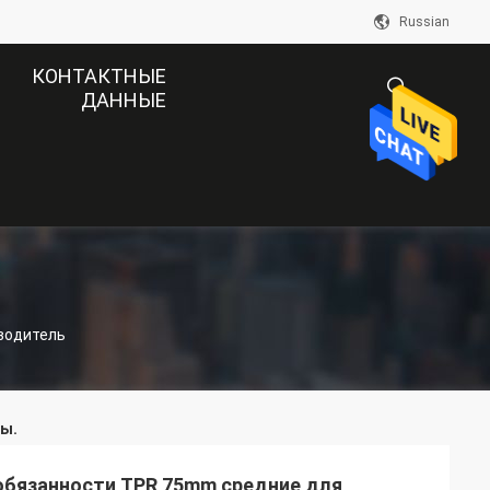
Russian
КОНТАКТНЫЕ
ДАННЫЕ
描
述
водитель
ы.
обязанности TPR 75mm средние для