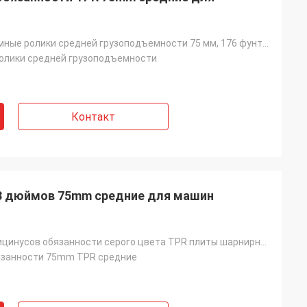
Серые бесшумные ролики средней грузоподъемности 75 мм, 176 фунтов, серые, бесшумные
олики средней грузоподъемности
Контакт
3 дюймов 75mm средние для машин
Поставщик рицинусов обязанности серого цвета TPR плиты шарнирного соединения продавца 3inch Амазонки
язанности 75mm TPR средние