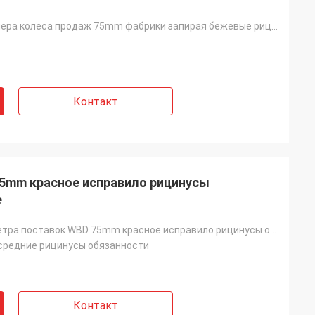
Сторона размера колеса продаж 75mm фабрики запирая бежевые рицинусы обязанности PP средние
Контакт
5mm красное исправило рицинусы
е
Колесо диаметра поставок WBD 75mm красное исправило рицинусы обязанности PU средние
средние рицинусы обязанности
Контакт