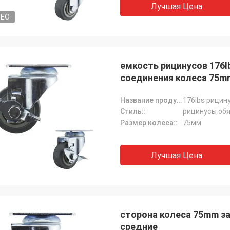
Лучшая Цена
DEO
емкость рицинусов 176l
соединения колеса 75m
Название продукта:
Стиль::
рицинусы об
Размер колеса::
75мм
Лучшая Цена
сторона колеса 75mm з
средние