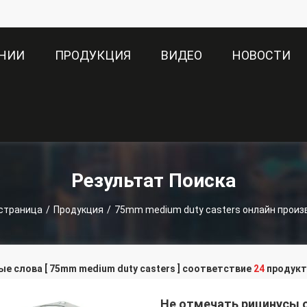
АНИИ
ПРОДУКЦИЯ
ВИДЕО
НОВОСТИ
Результат Поиска
 страница
/
Продукция
/
75mm medium duty casters онлайн произ
е слова [ 75mm medium duty casters ] соответствие
24
продукт
Не отмечать рицинусы 