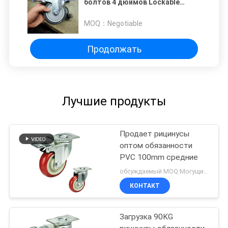
болтов 4 дюймов Lockable
вагонетки колеса мягких
рицинусов TPR серые
MOQ：
Negotiable
Продолжать
Лучшие продукты
Продает рицинусы
оптом обязанности
PVC 100mm средние
обсуждаемый MOQ:Могущий быть предметом переговоров
КОНТАКТ
Загрузка 90KG