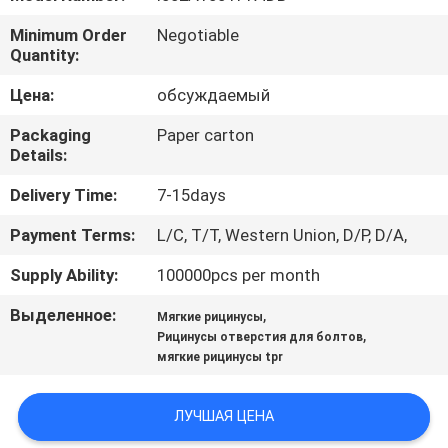
Minimum Order
Negotiable
ПРОВЕРКА
Quantity:
КАЧЕСТВА
Цена:
обсуждаемый
Packaging
Paper carton
СВЯЖИТЕСЬ
Details:
МЫ
Delivery Time:
7-15days
СПРОСИТЕ
Payment Terms:
L/C, T/T, Western Union, D/P, D/A,
ЦИТАТУ
Supply Ability:
100000pcs per month
Выделенное:
,
Мягкие рицинусы
КАРТА
,
Рицинусы отверстия для болтов
мягкие рицинусы tpr
САЙТА
ЛУЧШАЯ ЦЕНА
PRIVACY