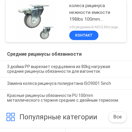
колеса рицинуса
нежности емкости
198lbs 100mm
резиновые с крышками
обсуждаемый MOQ:Могущий быть предметом переговоров
КОНТАКТ
Средние рицинусы обязанности
3 дюйма PP вырезает сердцевина из 80kg нагружая
средние рицинусы обязанности для вагонеток
Замена колеса рицинуса полиуретана ISO9001 5inch
Красные рицинусы обязанности PU 100mm
металлического стержня средние с двойным тормозом
Популярные категории
Все