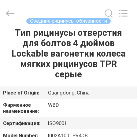
Guangzhou
Ylcaster
Metal
Co.,
Ltd..
Средние рицинусы обязанности
All
Rights
Reserved.
Тип рицинусы отверстия
ДОМ
для болтов 4 дюймов
ПРОДУКТЫ
Lockable вагонетки колеса
мягких рицинусов TPR
РОЛИКИ
серые
О
Place of Origin:
Guangdong, China
НАС
Фирменное
WBD
наименование:
ПУТЕШЕСТВИЕ
Сертификация:
ISO9001
ФАБРИКИ
Model Number:
I002A100TPR4DB