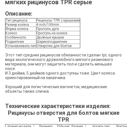
мягких рицинусов TPR серые
Описание:
Тип рицинуса
Рицинусы TPR с крышками
Размер колеса
4 inch/100mm
Форма колеса
Проступь дуги
Колесо
Проступь на колесе
Особенность
Двойные крышки
Подшипник
Шарикоподшипник
Устанавливать тип
Отверстие для болтов
Этот тип средних рицинусов обязанности сделан tpr, одного
вида экологического дружелюбного мягкого резинового
материала, они могут защитить пол и сделать меньшее
noice.
И 3 дюйма, 5 дюймов одного доступны тоже. Цвет колеса
ориентированный на заказчика.
Хороший для логистических вагонеток, медицинские
объекты также спичка.
Технические характеристики изделия:
Рицинусы отверстия для болтов мягкие
TPR
Номер модели
Диаметр
Общая
Размер
Носить тип
Нагру