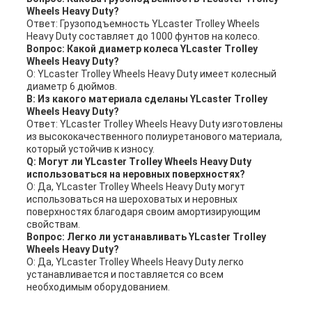
Wheels Heavy Duty?
Ответ: Грузоподъемность YLcaster Trolley Wheels
Heavy Duty составляет до 1000 фунтов на колесо.
Вопрос: Какой диаметр колеса YLcaster Trolley
Wheels Heavy Duty?
О: YLcaster Trolley Wheels Heavy Duty имеет колесный
диаметр 6 дюймов.
В: Из какого материала сделаны YLcaster Trolley
Wheels Heavy Duty?
Ответ: YLcaster Trolley Wheels Heavy Duty изготовлены
из высококачественного полиуретанового материала,
который устойчив к износу.
Q: Могут ли YLcaster Trolley Wheels Heavy Duty
использоваться на неровных поверхностях?
О: Да, YLcaster Trolley Wheels Heavy Duty могут
использоваться на шероховатых и неровных
поверхностях благодаря своим амортизирующим
свойствам.
Вопрос: Легко ли устанавливать YLcaster Trolley
Wheels Heavy Duty?
О: Да, YLcaster Trolley Wheels Heavy Duty легко
устанавливается и поставляется со всем
необходимым оборудованием.