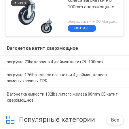
колеса вагонетки PU
100mm сверхмощные
обсуждаемый MOQ:Могущий быть предметом переговоров
КОНТАКТ
Вагонетка катит сверхмощное
загрузка 70kg корзина 4 дюймов катит PU 100mm
загрузка 176lbs колеса вагонетки 4 дюймов, колеса
замены корзины TPR
Вагонетка емкости 132lbs литого железа 88mm CE катит
сверхмощное
Популярные категории
Все