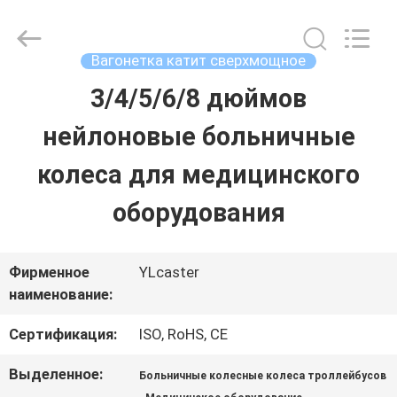
Guangzhou
Ylcaster
Metal
Co.,
Вагонетка катит сверхмощное
Ltd..
All
3/4/5/6/8 дюймов
ДОМ
Rights
Reserved.
нейлоновые больничные
ПРОДУКТЫ
колеса для медицинского
оборудования
РОЛИКИ
Фирменное
YLcaster
О
наименование:
НАС
Сертификация:
ISO, RoHS, CE
Выделенное:
Больничные колесные колеса троллейбусов
ПУТЕШЕСТВИЕ
,
,