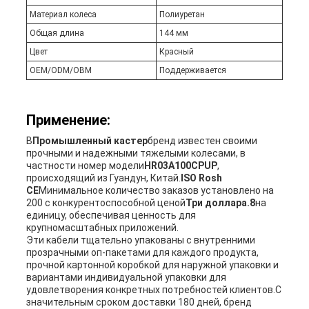
Материал колеса
Полиуретан
Общая длина
144 мм
Цвет
Красный
OEM/ODM/OBM
Поддерживается
Применение:
В
Промышленный кастер
бренд известен своими
прочными и надежными тяжелыми колесами, в
частности номер модели
HR03A100CPUP
,
происходящий из Гуандун, Китай.
ISO Rosh
CE
Минимальное количество заказов установлено на
200 с конкурентоспособной ценой
Три доллара.8
на
единицу, обеспечивая ценность для
крупномасштабных приложений.
Эти кабели тщательно упакованы с внутренними
прозрачными оп-пакетами для каждого продукта,
прочной картонной коробкой для наружной упаковки и
вариантами индивидуальной упаковки для
удовлетворения конкретных потребностей клиентов.С
значительным сроком доставки 180 дней, бренд