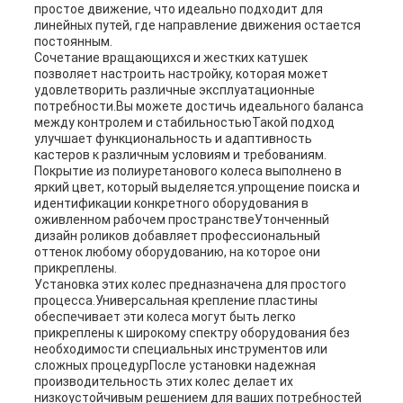
простое движение, что идеально подходит для
линейных путей, где направление движения остается
постоянным.
Сочетание вращающихся и жестких катушек
позволяет настроить настройку, которая может
удовлетворить различные эксплуатационные
потребности.Вы можете достичь идеального баланса
между контролем и стабильностьюТакой подход
улучшает функциональность и адаптивность
кастеров к различным условиям и требованиям.
Покрытие из полиуретанового колеса выполнено в
яркий цвет, который выделяется.упрощение поиска и
идентификации конкретного оборудования в
оживленном рабочем пространствеУтонченный
дизайн роликов добавляет профессиональный
оттенок любому оборудованию, на которое они
прикреплены.
Установка этих колес предназначена для простого
процесса.Универсальная крепление пластины
обеспечивает эти колеса могут быть легко
прикреплены к широкому спектру оборудования без
необходимости специальных инструментов или
сложных процедурПосле установки надежная
производительность этих колес делает их
низкоустойчивым решением для ваших потребностей