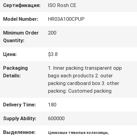
Сертификация:
ISO Rosh CE
ФАБРИКИ
Model Number:
HR03A100CPUP
ПРОВЕРКА
Minimum Order
200
Quantity:
КАЧЕСТВА
Цена:
$3.8
СВЯЖИТЕСЬ
Packaging
1. Inner packing:transparent opp
Details:
bags each products 2. outer
МЫ
packing:cardboard box 3. other
packing: Customed packing
СПРОСИТЕ
Delivery Time:
180
ЦИТАТУ
Supply Ability:
600000
Выделенное:
,
Цинковые тяжелые колесницы