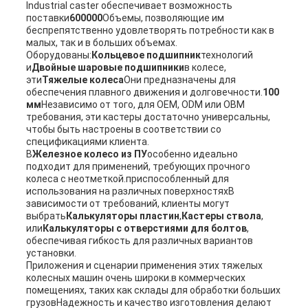
Industrial caster обеспечивает возможность
поставки
600000
Объемы, позволяющие им
беспрепятственно удовлетворять потребности как в
малых, так и в больших объемах.
Оборудованы:
Кольцевое подшипник
технологий
и
Двойные шаровые подшипники
в колесе,
эти
Тяжелые колеса
Они предназначены для
обеспечения плавного движения и долговечности.
100
мм
Независимо от того, для OEM, ODM или OBM
требования, эти кастеры достаточно универсальны,
чтобы быть настроены в соответствии со
спецификациями клиента.
В
Железное колесо из ПУ
особенно идеально
подходит для применений, требующих прочного
колеса с неотметкой.приспособленный для
использования на различных поверхностяхВ
зависимости от требований, клиенты могут
выбрать
Калькуляторы пластин
,
Кастеры ствола
,
или
Калькуляторы с отверстиями для болтов
,
обеспечивая гибкость для различных вариантов
установки.
Приложения и сценарии применения этих тяжелых
колесных машин очень широки.в коммерческих
помещениях, таких как склады для обработки больших
грузовНадежность и качество изготовления делают