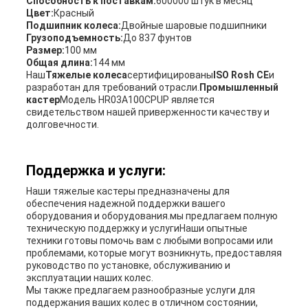
Способность к поставкам:
600000 штук в месяц
Цвет:
Красный
Подшипник колеса:
Двойные шаровые подшипники
Грузоподъемность:
До 837 фунтов
Размер:
100 мм
Общая длина:
144 мм
Наш
Тяжелые колеса
сертифицированы
ISO Rosh CE
и
разработан для требований отрасли.
Промышленный
кастер
Модель HR03A100CPUP является
свидетельством нашей приверженности качеству и
долговечности.
Поддержка и услуги:
Наши тяжелые кастеры предназначены для
обеспечения надежной поддержки вашего
оборудования и оборудования.мы предлагаем полную
техническую поддержку и услугиНаши опытные
техники готовы помочь вам с любыми вопросами или
проблемами, которые могут возникнуть, предоставляя
руководство по установке, обслуживанию и
эксплуатации наших колес.
Мы также предлагаем разнообразные услуги для
поддержания ваших колес в отличном состоянии,