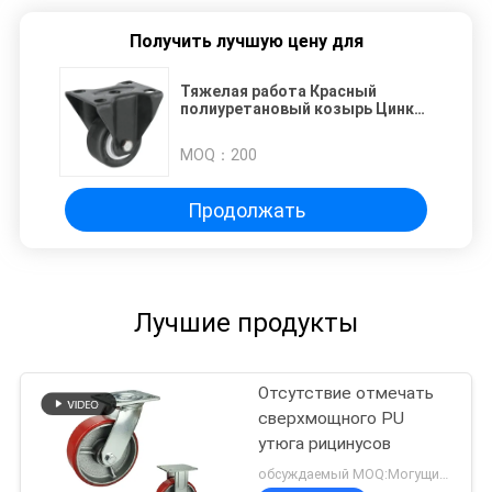
Получить лучшую цену для
Тяжелая работа Красный
полиуретановый козырь Цинк
окрашенный брелок 837 фунтов
грузоподъемность
MOQ：
200
Продолжать
Лучшие продукты
Отсутствие отмечать
сверхмощного PU
утюга рицинусов
обсуждаемый MOQ:Могущий быть предметом переговоров