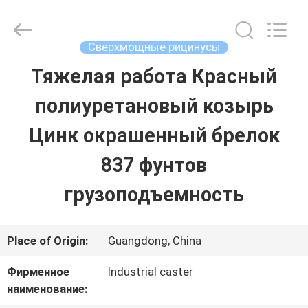
Guangzhou
Ylcaster
Metal
Co.,
Сверхмощные рицинусы
Ltd..
All
Тяжелая работа Красный
ДОМ
Rights
Reserved.
полиуретановый козырь
ПРОДУКТЫ
Цинк окрашенный брелок
837 фунтов
РОЛИКИ
грузоподъемность
О
Place of Origin:
Guangdong, China
НАС
Фирменное
Industrial caster
наименование:
ПУТЕШЕСТВИЕ