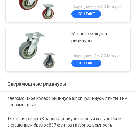
обсуждаемый MOQ:Могущий быть предметом переговоров
КОНТАКТ
6" сверхмощные
рицинусы
обсуждаемый MOQ:Могущий быть предметом переговоров
КОНТАКТ
Сверхмощные рицинусы
сверхмощное колесо рицинуса 8inch, рицинусы плиты TPR
сверхмощные
Тяжелая работа Красный полиуретановый козырь Цинк
окрашенный брелок 837 фунтов грузоподъемность