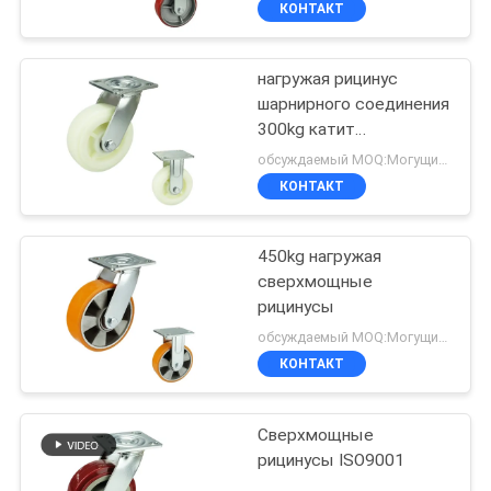
КОНТАКТ
нагружая рицинус
шарнирного соединения
300kg катит
сверхмощное, 6"
обсуждаемый MOQ:Могущий быть предметом переговоров
сверхмощные запирая
КОНТАКТ
рицинусы
450kg нагружая
сверхмощные
рицинусы
обсуждаемый MOQ:Могущий быть предметом переговоров
КОНТАКТ
Сверхмощные
рицинусы ISO9001