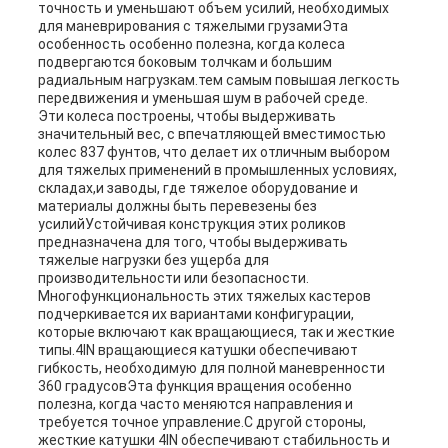
точность и уменьшают объем усилий, необходимых
для маневрирования с тяжелыми грузамиЭта
особенность особенно полезна, когда колеса
подвергаются боковым толчкам и большим
радиальным нагрузкам.тем самым повышая легкость
передвижения и уменьшая шум в рабочей среде.
Эти колеса построены, чтобы выдерживать
значительный вес, с впечатляющей вместимостью
колес 837 фунтов, что делает их отличным выбором
для тяжелых применений в промышленных условиях,
складах,и заводы, где тяжелое оборудование и
материалы должны быть перевезены без
усилийУстойчивая конструкция этих роликов
предназначена для того, чтобы выдерживать
тяжелые нагрузки без ущерба для
производительности или безопасности.
Многофункциональность этих тяжелых кастеров
подчеркивается их вариантами конфигурации,
которые включают как вращающиеся, так и жесткие
типы.4IN вращающиеся катушки обеспечивают
гибкость, необходимую для полной маневренности
360 градусовЭта функция вращения особенно
полезна, когда часто меняются направления и
требуется точное управление.С другой стороны,
жесткие катушки 4IN обеспечивают стабильность и