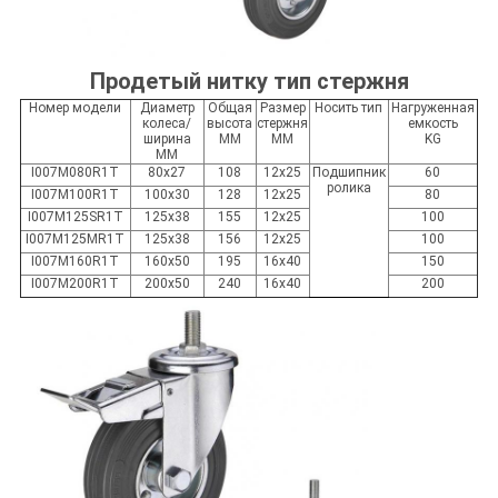
Продетый нитку тип стержня
Номер модели
Диаметр
Общая
Размер
Носить тип
Нагруженная
колеса/
высота
стержня
емкость
ширина
MM
MM
KG
MM
I007M080R1T
80x27
108
12x25
Подшипник
60
ролика
I007M100R1T
100x30
128
12x25
80
I007M125SR1T
125x38
155
12x25
100
I007M125MR1T
125x38
156
12x25
100
I007M160R1T
160x50
195
16x40
150
I007M200R1T
200x50
240
16x40
200