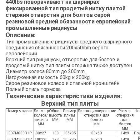
440lbs поворачивают на шарнирах
фиксированной тип продетый нитку плитой
стержня отверстия для болтов серой
резиновой средней обязанности европейский
промышленные рицинусы
Описание:
Тип
промышленные рицинусы
среднего шарнирного
соединения обязанности 200x50mm серого
европейский
.
Верхний тип рицинусы, отверстие для болтов и
продетый нитку тип плиты стержня также доступен.
Диаметр колеса 80mm до 200mm.
Нагруженная емкость 60kg к 200kg.
Серое резиновое колесо и стальной кронштейн.
Полный стиль тормоза.
Технические характеристики изделия:
Верхний тип плиты
Номер модели
Диаметр
Общая
Размер
Дистанционирование
Размер
Но
колеса/
высота
плиты
отверстия для
отверстия
ширина
MM
MM
болтов
для
MM
MM
болтов
MM
I007M080R1P
80x27
108
105x85
80x60
14x9
По
I007M100R1P
100x30
128
105x85
80x60
14x9