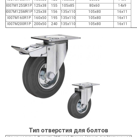
I007M125SR1P
125x38
155
105x85
80x60
14x9
I007M125MR1P
125x38
156
135x110
105x80
16x11
I007M160R1P
160x50
195
135x110
105x80
16x11
I007M200R1P
200x50
240
135x110
105x80
16x11
Тип отверстия для болтов