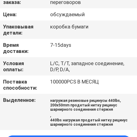
заказа:
переговоров
ПРОВЕРКА
Цена:
обсуждаемый
КАЧЕСТВА
Упаковывая
коробка бумаги
детали:
СВЯЖИТЕСЬ
Время
7-15days
доставки:
МЫ
Условия
L/C, T/T, западное соединение,
оплаты:
D/P, D/A,
СПРОСИТЕ
Поставка
100000PCS В МЕСЯЦ
ЦИТАТУ
способности:
Выделенное:
,
нагружая резиновые рицинусы 440lbs
КАРТА
200x50mm продетый нитку рицинус
шарнирного соединения стержня
САЙТА
,
440lbs нагружая продетый нитку рицинус
шарнирного соединения стержня
PRIVACY