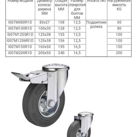
Номер модели
Диаметр
Общая
Размер
Носить тип
Нагруженная
колеса/
высота
отверстия
емкость
ширина
MM
для
KG
MM
болтов
MM
I007M080R1D
80x27
108
12,5
Подшипник
60
ролика
I007M100R1D
100x30
128
12,5
80
I007M125SR1D
125x38
155
12,5
100
I007M125MR1D
125x38
156
12,5
100
I007M150R1D
160x50
195
16,5
150
I007M200R1D
200x50
240
16,5
200