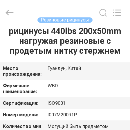
Guangzhou
Ylcaster
Metal
Co.,
Ltd..
Резиновые рицинусы
All
Rights
Reserved.
рицинусы 440lbs 200x50mm
ДОМ
нагружая резиновые с
ПРОДУКТЫ
продетым нитку стержнем
РОЛИКИ
Место
Гуандун, Китай
происхождения:
О
Фирменное
WBD
наименование:
НАС
Сертификация:
ISO9001
ПУТЕШЕСТВИЕ
Номер модели:
I007M200R1P
ФАБРИКИ
Количество мин
Могущий быть предметом