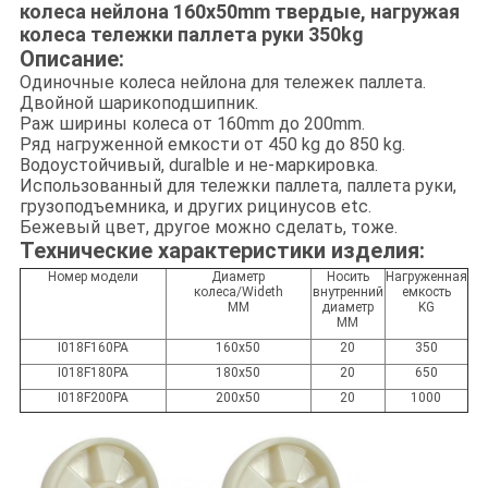
колеса нейлона 160x50mm твердые, нагружая
колеса тележки паллета руки 350kg
Описание:
Одиночные колеса нейлона для тележек паллета.
Двойной шарикоподшипник.
Раж ширины колеса от 160mm до 200mm.
Ряд нагруженной емкости от 450 kg до 850 kg.
Водоустойчивый, duralble и не-маркировка.
Использованный для тележки паллета, паллета руки,
грузоподъемника, и других рицинусов etc.
Бежевый цвет, другое можно сделать, тоже.
Технические характеристики изделия:
Номер модели
Диаметр
Носить
Нагруженная
колеса/Wideth
внутренний
емкость
MM
диаметр
KG
MM
I018F160PA
160x50
20
350
I018F180PA
180x50
20
650
I018F200PA
200x50
20
1000