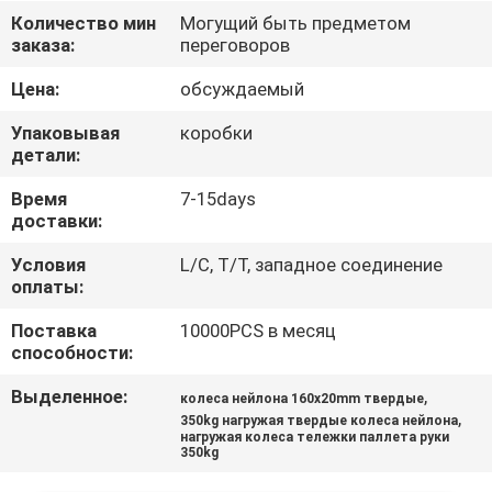
Количество мин
Могущий быть предметом
ПРОВЕРКА
заказа:
переговоров
КАЧЕСТВА
Цена:
обсуждаемый
Упаковывая
коробки
СВЯЖИТЕСЬ
детали:
МЫ
Время
7-15days
доставки:
СПРОСИТЕ
Условия
L/C, T/T, западное соединение
оплаты:
ЦИТАТУ
Поставка
10000PCS в месяц
способности:
КАРТА
Выделенное:
,
колеса нейлона 160x20mm твердые
САЙТА
,
350kg нагружая твердые колеса нейлона
нагружая колеса тележки паллета руки
350kg
PRIVACY