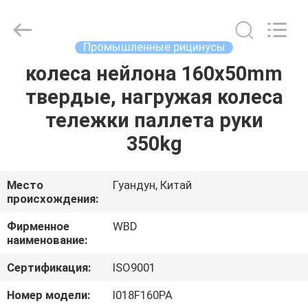
Guangzhou
Ylcaster
Metal
Co.,
Ltd..
Промышленные рицинусы
All
Rights
Reserved.
колеса нейлона 160x50mm
ДОМ
твердые, нагружая колеса
ПРОДУКТЫ
тележки паллета руки
350kg
РОЛИКИ
Место
Гуандун, Китай
происхождения:
О
НАС
Фирменное
WBD
наименование:
ПУТЕШЕСТВИЕ
Сертификация:
ISO9001
ФАБРИКИ
Номер модели:
I018F160PA