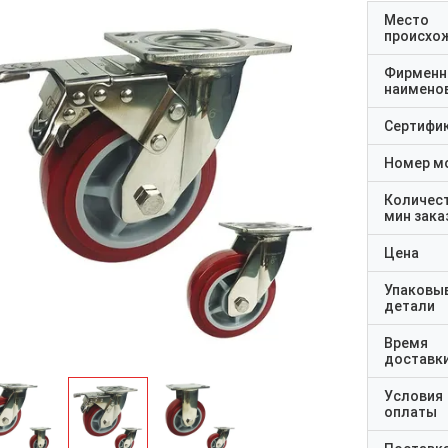
Место
происхо
Фирменн
наимено
Сертифи
Номер м
Количес
мин зака
Цена
Упаковы
детали
Время
доставк
Условия
оплаты