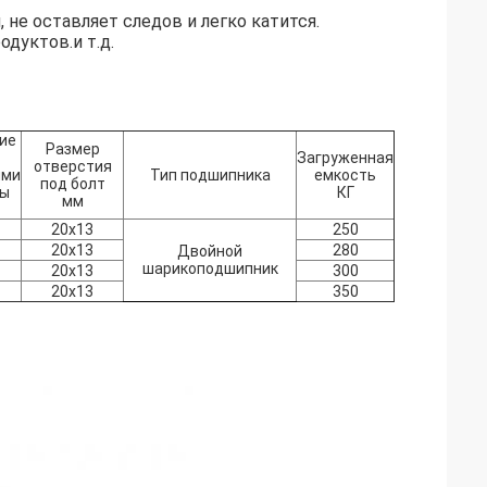
не оставляет следов и легко катится.
родуктов.
и т.д.
ие
Размер
Загруженная
отверстия
ями
Тип подшипника
емкость
под болт
ты
КГ
мм
20x13
250
20x13
280
Двойной
шарикоподшипник
20x13
300
20x13
350