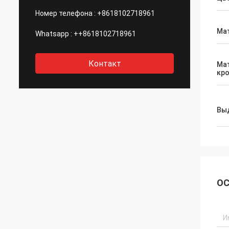
Номер телефона :
+8618102718961
Ма
Whatsapp :
++8618102718961
Контакт
Ма
кр
Вы
ОС