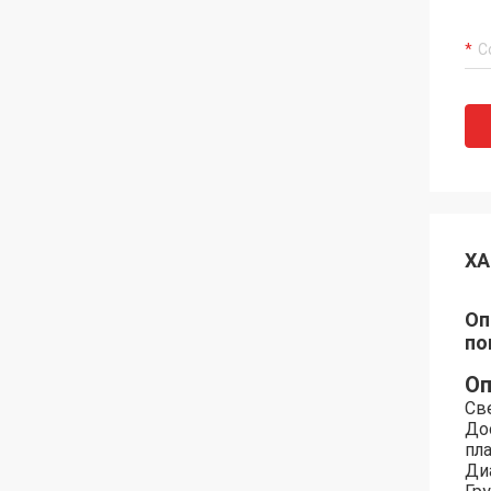
ХА
Оп
по
Оп
Св
До
пл
Ди