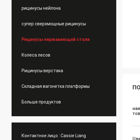
рицинусы нейлона
супер сверхмощные рицинусы
Рицинусы нержавеющей стали
Колеса лесов
Рицинусы верстака
Складная вагонетка платформы
ПО
Больше продуктов
на
то
Контактное лицо :
Cassie Liang
Цве