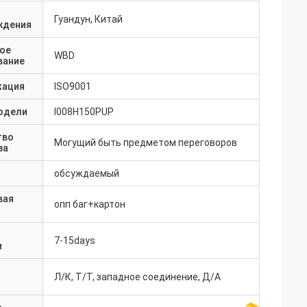
Гуандун, Китай
ждения
ое
WBD
вание
кация
ISO9001
одели
I008H150PUP
тво
Могущий быть предметом переговоров
за
обсуждаемый
вая
опп баг+картон
7-15days
и
Л/К, Т/Т, западное соединение, Д/А