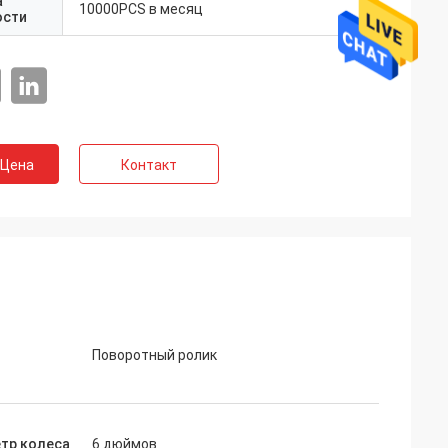
а
10000PCS в месяц
ости
 Цена
Контакт
Поворотный ролик
тр колеса
6 дюймов