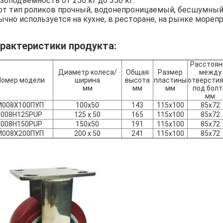
зоподъемность от 250 кг до 350 кг.
от тип роликов прочный, водонепроницаемый, бесшумный, 
ычно используется на кухне, в ресторане, на рынке мореп
рактеристики продукта:
Расстоян
Диаметр колеса/
Общая
Размер
между
Номер модели
ширина
высота
пластины
отверсти
мм
мм
мм
под бол
мм
И008Х100ПУП
100x50
143
115x100
85x72
I008H125PUP
125 x 50
165
115x100
85x72
I008H150PUP
150x50
191
115x100
85x72
И008Х200ПУП
200 x 50
241
115x100
85x72