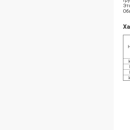
Гру
Эт
Об
Ха