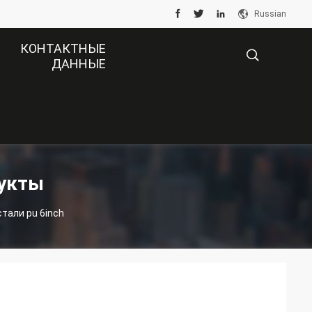
Russian
КОНТАКТНЫЕ
ДАННЫЕ
描
述
укты
али pu 6inch