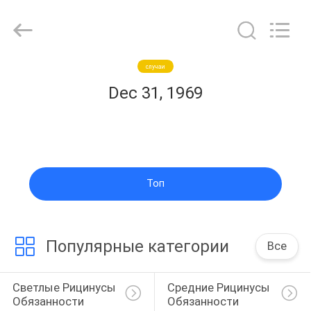
Guangzhou
Ylcaster
Metal
Co.,
Ltd..
All
Rights
Reserved.
случаи
КАРТА
Dec 31, 1969
САЙТА
PRIVACY
POLICY
Топ
Популярные категории
Все
Светлые Рицинусы 
Средние Рицинусы 
Обязанности
Обязанности